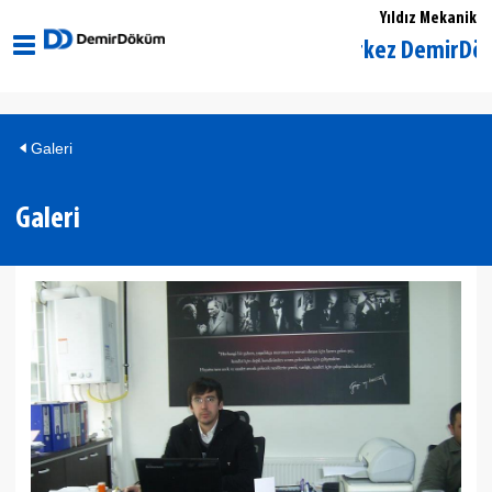
Yıldız Mekanik
Kırklareli Merkez DemirDöküm Y
Galeri
Galeri