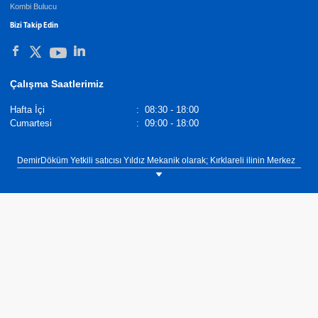
Kombi Bulucu
Bizi Takip Edin
Çalışma Saatlerimiz
Hafta İçi
:
08:30 - 18:00
Cumartesi
:
09:00 - 18:00
DemirDöküm Yetkili satıcısı Yıldız Mekanik olarak; Kırklareli ilinin Merkez
ilçesinde müşterilerimize Kombi Değişimi, Klima Keşif, Mekanik Proje -
Taahhüt, Konut Doğalgaz Tesisatı - Keşif, Merkezi Sistem Çözümleri,
Kombi Kaskad Sistem Çözümleri, Merkezi Sistemler Kazan Değişimi,
Güneş Enerjisi Sistem Çözümleri, Havalandırma Sistem Çözümleri, Ticari
& Sanayi Doğalgaz Çözümleri, İklimlendirme- Klima Çözümleri, Mekanik
Tesisat Çözümleri sunuyoruz.