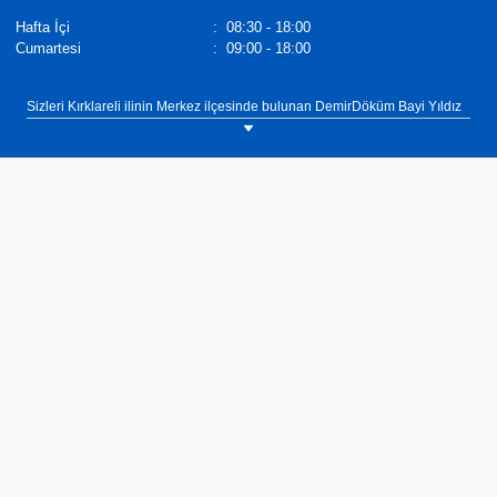
Hafta İçi
:
08:30 - 18:00
Cumartesi
:
09:00 - 18:00
Sizleri Kırklareli ilinin Merkez ilçesinde bulunan DemirDöküm Bayi Yıldız
Mekanik showroomumuza bekliyoruz. Tel: 0(288) 214 69 15 DemirDöküm
Termosifonlar,
Demirdöküm Yetkili Satıcı
. Tel :