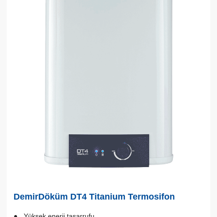
DemirDöküm DT4 Titanium Termosifon
Yüksek enerji tasarrufu