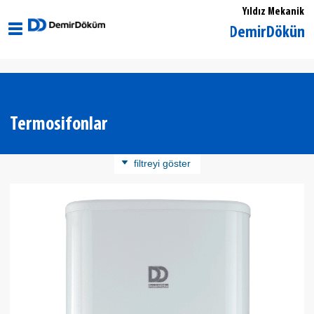
Yıldız Mekanik
Kırklareli Merkez DemirDöküm Yetkili 
Termosifonlar
filtreyi göster
Ürün Kategorisi