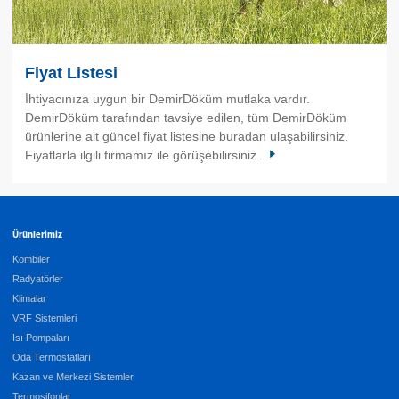
Fiyat Listesi
İhtiyacınıza uygun bir DemirDöküm mutlaka vardır.
DemirDöküm tarafından tavsiye edilen, tüm DemirDöküm
ürünlerine ait güncel fiyat listesine buradan ulaşabilirsiniz.
Fiyatlarla ilgili firmamız ile görüşebilirsiniz.
Ürünlerimiz
Kombiler
Radyatörler
Klimalar
VRF Sistemleri
Isı Pompaları
Oda Termostatları
Kazan ve Merkezi Sistemler
Termosifonlar