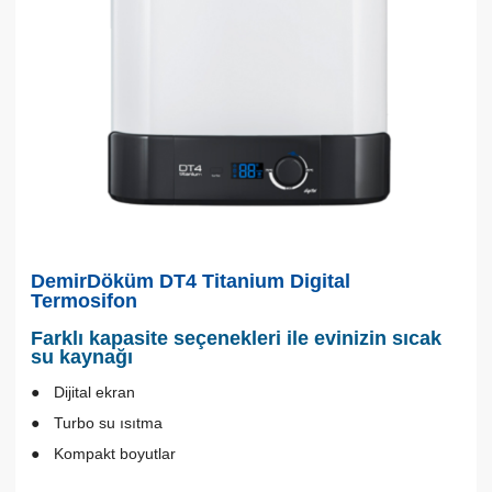
DemirDöküm DT4 Titanium Digital
Termosifon
Farklı kapasite seçenekleri ile evinizin sıcak
su kaynağı
Dijital ekran
Turbo su ısıtma
Kompakt boyutlar