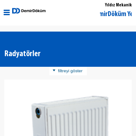
Yıldız Mekanik
Kırklareli Merkez DemirDöküm Yetkili Satı
Radyatörler
filtreyi göster
Ürün Kategorisi
Panel Radyatör
Döküm Radyatör
Banyopan