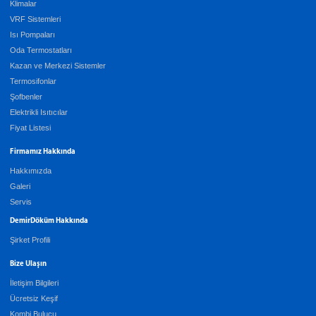
Klimalar
VRF Sistemleri
Isı Pompaları
Oda Termostatları
Kazan ve Merkezi Sistemler
Termosifonlar
Şofbenler
Elektrikli Isıtıcılar
Fiyat Listesi
Firmamız Hakkında
Hakkımızda
Galeri
Servis
DemirDöküm Hakkında
Şirket Profili
Bize Ulaşın
İletişim Bilgileri
Ücretsiz Keşif
Kombi Bulucu