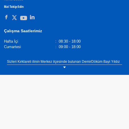
Bizi Takip Edin
Çalışma Saatlerimiz
Hafta İçi
:
08:30 - 18:00
Cumartesi
:
09:00 - 18:00
Sizleri Kırklareli ilinin Merkez ilçesinde bulunan DemirDöküm Bayi Yıldız
Mekanik showroomumuza bekliyoruz. Tel: 0(288) 214 69 15 DemirDöküm
Radyatörler,
Demirdöküm Yetkili Satıcı
. Tel :